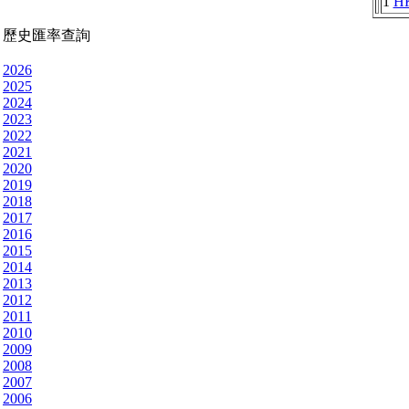
1
H
歷史匯率查詢
2026
2025
2024
2023
2022
2021
2020
2019
2018
2017
2016
2015
2014
2013
2012
2011
2010
2009
2008
2007
2006