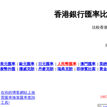
香港銀行匯率比
比較香
美元匯率
|
歐元匯率
|
日元匯率
|
人民幣匯率
|
澳門匯率
|
英鎊
泰幣外匯
|
挪威克朗
|
丹麥克朗
|
瑞典克朗
|
菲律賓比索
|
黃金
在你的博客網站上放
1997
置匯率換算匯率查詢
工具!