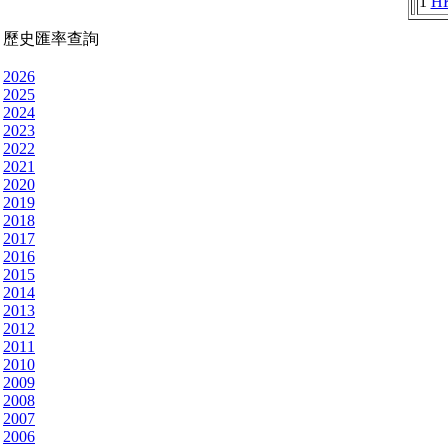
1
H
歷史匯率查詢
2026
2025
2024
2023
2022
2021
2020
2019
2018
2017
2016
2015
2014
2013
2012
2011
2010
2009
2008
2007
2006