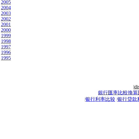
2005
2004
2003
2002
2001
2000
1999
1998
1997
1996
1995
|
di
銀行匯率比較換算
|
银行利率比较
|
银行贷款