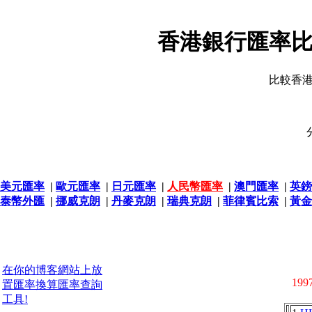
香港銀行匯率比
比較香
美元匯率
|
歐元匯率
|
日元匯率
|
人民幣匯率
|
澳門匯率
|
英鎊
泰幣外匯
|
挪威克朗
|
丹麥克朗
|
瑞典克朗
|
菲律賓比索
|
黃金
在你的博客網站上放
1997
置匯率換算匯率查詢
工具!