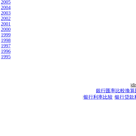
2005
2004
2003
2002
2001
2000
1999
1998
1997
1996
1995
|
di
銀行匯率比較換算
|
银行利率比较
|
银行贷款