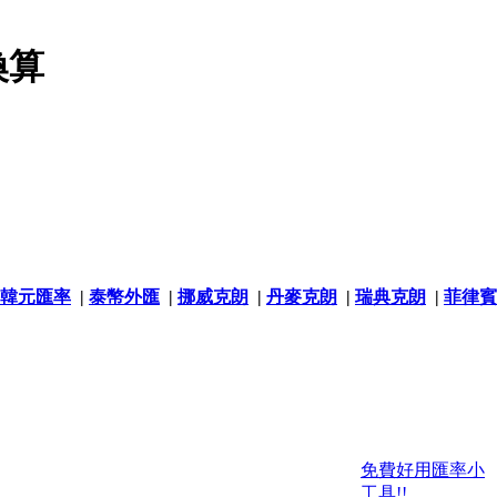
換算
韓元匯率
|
泰幣外匯
|
挪威克朗
|
丹麥克朗
|
瑞典克朗
|
菲律賓
免費好用匯率小
工具!!