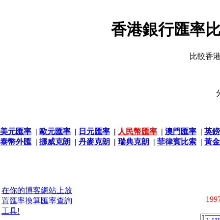
香港銀行匯率比
比較香
美元匯率
|
歐元匯率
|
日元匯率
|
人民幣匯率
|
澳門匯率
|
英鎊
泰幣外匯
|
挪威克朗
|
丹麥克朗
|
瑞典克朗
|
菲律賓比索
|
黃金
在你的博客網站上放
1997
置匯率換算匯率查詢
工具!