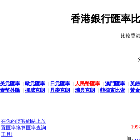
香港銀行匯率比
比較香
美元匯率
|
歐元匯率
|
日元匯率
|
人民幣匯率
|
澳門匯率
|
英鎊
泰幣外匯
|
挪威克朗
|
丹麥克朗
|
瑞典克朗
|
菲律賓比索
|
黃金
在你的博客網站上放
1997
置匯率換算匯率查詢
工具!