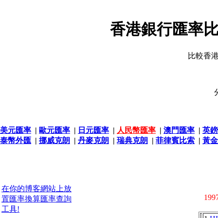
香港銀行匯率比
比較香
美元匯率
|
歐元匯率
|
日元匯率
|
人民幣匯率
|
澳門匯率
|
英鎊
泰幣外匯
|
挪威克朗
|
丹麥克朗
|
瑞典克朗
|
菲律賓比索
|
黃金
在你的博客網站上放
1997
置匯率換算匯率查詢
工具!