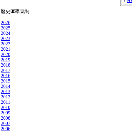
1
H
歷史匯率查詢
2026
2025
2024
2023
2022
2021
2020
2019
2018
2017
2016
2015
2014
2013
2012
2011
2010
2009
2008
2007
2006