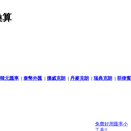
換算
韓元匯率
|
泰幣外匯
|
挪威克朗
|
丹麥克朗
|
瑞典克朗
|
菲律賓
免費好用匯率小
工具!!