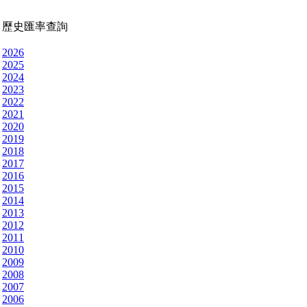
歷史匯率查詢
2026
2025
2024
2023
2022
2021
2020
2019
2018
2017
2016
2015
2014
2013
2012
2011
2010
2009
2008
2007
2006