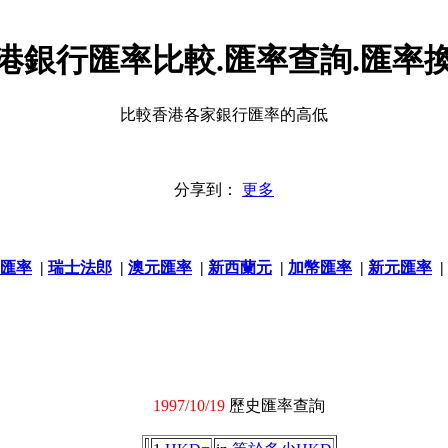
港銀行匯率比較.匯率查詢.匯率
比較香港各家銀行匯率的高低
分享到：
更多
匯率
|
瑞士法郎
|
澳元匯率
|
新西蘭元
|
加幣匯率
|
新元匯率
|
1997/10/19
歷史匯率查詢