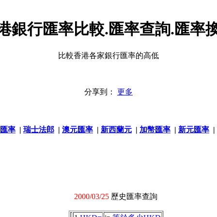
港銀行匯率比較.匯率查詢.匯率
比較香港各家銀行匯率的高低
分享到：
更多
匯率
|
瑞士法郎
|
澳元匯率
|
新西蘭元
|
加幣匯率
|
新元匯率
|
2000/03/25
歷史匯率查詢