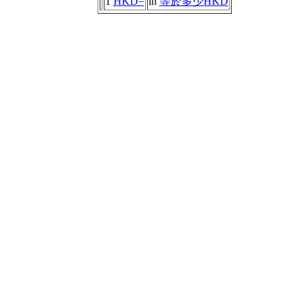
1
HKD=
in
等於多少HKD