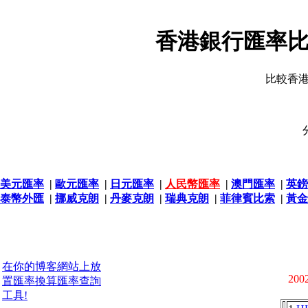
香港銀行匯率比
比較香
美元匯率
|
歐元匯率
|
日元匯率
|
人民幣匯率
|
澳門匯率
|
英鎊
泰幣外匯
|
挪威克朗
|
丹麥克朗
|
瑞典克朗
|
菲律賓比索
|
黃金
在你的博客網站上放
2002
置匯率換算匯率查詢
工具!