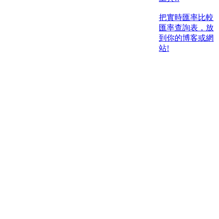
把實時匯率比較
匯率查詢表，放
到你的博客或網
站!