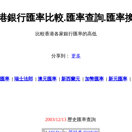
港銀行匯率比較.匯率查詢.匯率
比較香港各家銀行匯率的高低
分享到：
更多
匯率
|
瑞士法郎
|
澳元匯率
|
新西蘭元
|
加幣匯率
|
新元匯率
|
2003/12/13
歷史匯率查詢