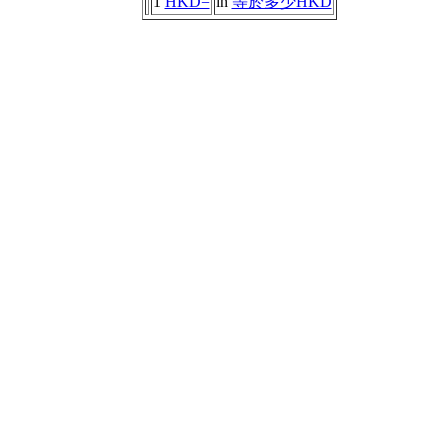
1
HKD=
in
等於多少HKD