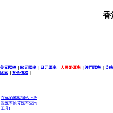
香
美元匯率
|
歐元匯率
|
日元匯率
|
人民幣匯率
|
澳門匯率
|
英鎊
比索
|
黃金價格
|
在你的博客網站上放
置匯率換算匯率查詢
工具!