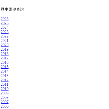
歷史匯率查詢
2026
2025
2024
2023
2022
2021
2020
2019
2018
2017
2016
2015
2014
2013
2012
2011
2010
2009
2008
2007
2006