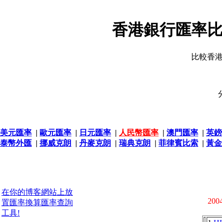
香港銀行匯率比
比較香
美元匯率
|
歐元匯率
|
日元匯率
|
人民幣匯率
|
澳門匯率
|
英鎊
泰幣外匯
|
挪威克朗
|
丹麥克朗
|
瑞典克朗
|
菲律賓比索
|
黃金
在你的博客網站上放
2004
置匯率換算匯率查詢
工具!