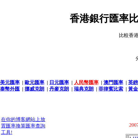
香港銀行匯率比
比較香
美元匯率
|
歐元匯率
|
日元匯率
|
人民幣匯率
|
澳門匯率
|
英鎊
泰幣外匯
|
挪威克朗
|
丹麥克朗
|
瑞典克朗
|
菲律賓比索
|
黃金
在你的博客網站上放
2007
置匯率換算匯率查詢
工具!