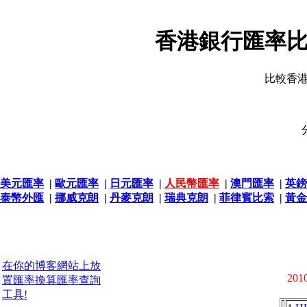
香港銀行匯率比
比較香
美元匯率
|
歐元匯率
|
日元匯率
|
人民幣匯率
|
澳門匯率
|
英鎊
泰幣外匯
|
挪威克朗
|
丹麥克朗
|
瑞典克朗
|
菲律賓比索
|
黃金
在你的博客網站上放
2010
置匯率換算匯率查詢
工具!