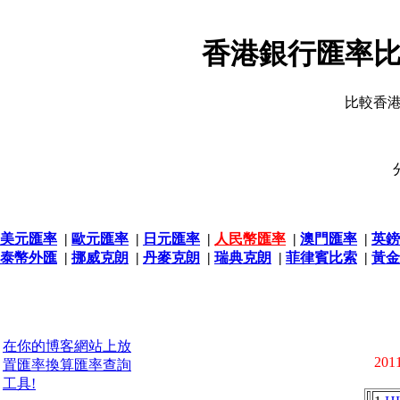
香港銀行匯率比
比較香
美元匯率
|
歐元匯率
|
日元匯率
|
人民幣匯率
|
澳門匯率
|
英鎊
泰幣外匯
|
挪威克朗
|
丹麥克朗
|
瑞典克朗
|
菲律賓比索
|
黃金
在你的博客網站上放
2011
置匯率換算匯率查詢
工具!