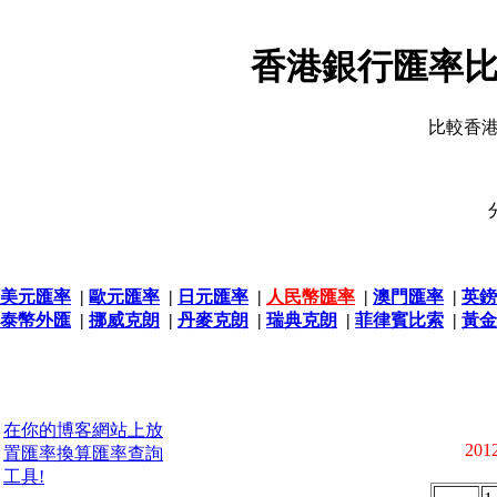
香港銀行匯率比
比較香
美元匯率
|
歐元匯率
|
日元匯率
|
人民幣匯率
|
澳門匯率
|
英鎊
泰幣外匯
|
挪威克朗
|
丹麥克朗
|
瑞典克朗
|
菲律賓比索
|
黃金
在你的博客網站上放
2012
置匯率換算匯率查詢
工具!