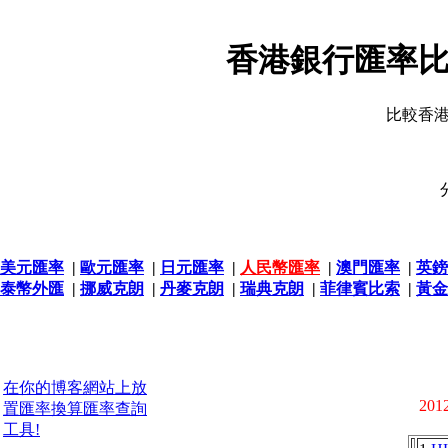
香港銀行匯率比
比較香
美元匯率
|
歐元匯率
|
日元匯率
|
人民幣匯率
|
澳門匯率
|
英鎊
泰幣外匯
|
挪威克朗
|
丹麥克朗
|
瑞典克朗
|
菲律賓比索
|
黃金
在你的博客網站上放
2012
置匯率換算匯率查詢
工具!