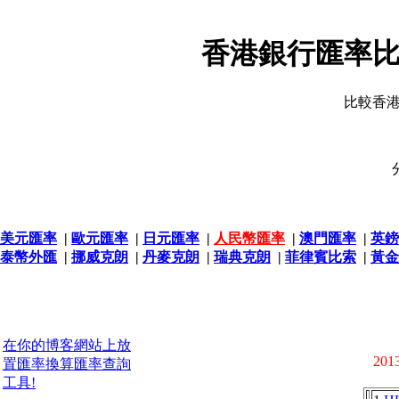
香港銀行匯率比
比較香
美元匯率
|
歐元匯率
|
日元匯率
|
人民幣匯率
|
澳門匯率
|
英鎊
泰幣外匯
|
挪威克朗
|
丹麥克朗
|
瑞典克朗
|
菲律賓比索
|
黃金
在你的博客網站上放
2013
置匯率換算匯率查詢
工具!