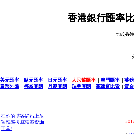
香港銀行匯率比
比較香
美元匯率
|
歐元匯率
|
日元匯率
|
人民幣匯率
|
澳門匯率
|
英鎊
泰幣外匯
|
挪威克朗
|
丹麥克朗
|
瑞典克朗
|
菲律賓比索
|
黃金
在你的博客網站上放
2017
置匯率換算匯率查詢
工具!