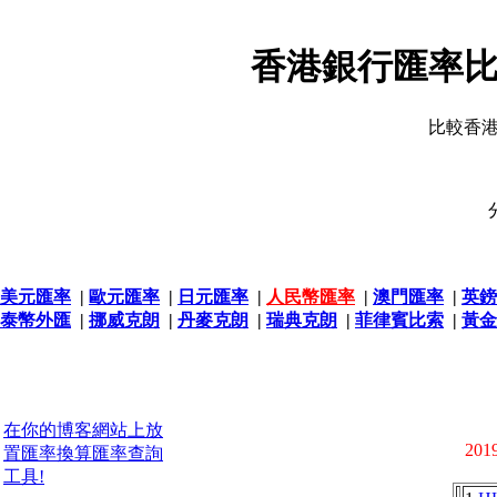
香港銀行匯率比
比較香
美元匯率
|
歐元匯率
|
日元匯率
|
人民幣匯率
|
澳門匯率
|
英鎊
泰幣外匯
|
挪威克朗
|
丹麥克朗
|
瑞典克朗
|
菲律賓比索
|
黃金
在你的博客網站上放
2019
置匯率換算匯率查詢
工具!