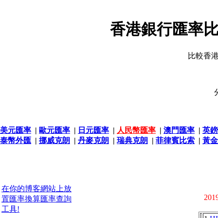
香港銀行匯率比
比較香
美元匯率
|
歐元匯率
|
日元匯率
|
人民幣匯率
|
澳門匯率
|
英鎊
泰幣外匯
|
挪威克朗
|
丹麥克朗
|
瑞典克朗
|
菲律賓比索
|
黃金
在你的博客網站上放
2019
置匯率換算匯率查詢
工具!