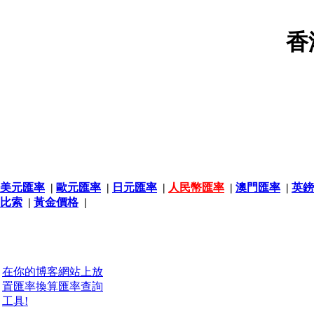
香
美元匯率
|
歐元匯率
|
日元匯率
|
人民幣匯率
|
澳門匯率
|
英鎊
比索
|
黃金價格
|
在你的博客網站上放
置匯率換算匯率查詢
工具!