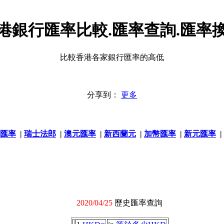
港銀行匯率比較.匯率查詢.匯率
比較香港各家銀行匯率的高低
分享到：
更多
匯率
|
瑞士法郎
|
澳元匯率
|
新西蘭元
|
加幣匯率
|
新元匯率
|
2020/04/25
歷史匯率查詢