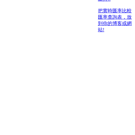
把實時匯率比較
匯率查詢表，放
到你的博客或網
站!