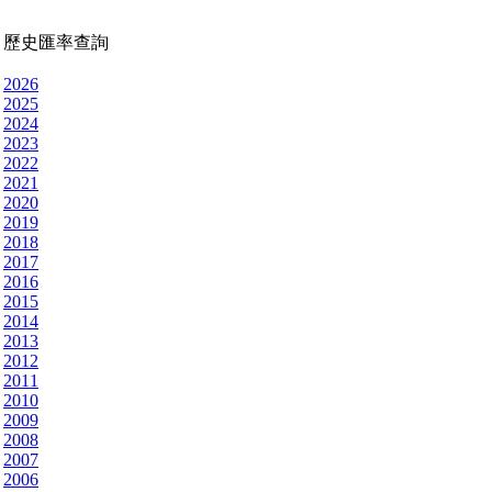
歷史匯率查詢
2026
2025
2024
2023
2022
2021
2020
2019
2018
2017
2016
2015
2014
2013
2012
2011
2010
2009
2008
2007
2006