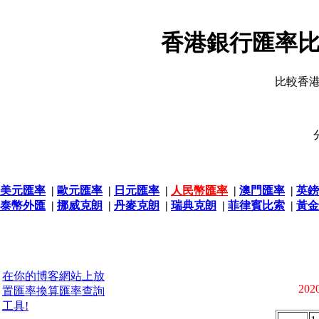
香港銀行匯率比
比較香
美元匯率
|
歐元匯率
|
日元匯率
|
人民幣匯率
|
澳門匯率
|
英鎊
泰幣外匯
|
挪威克朗
|
丹麥克朗
|
瑞典克朗
|
菲律賓比索
|
黃金
在你的博客網站上放
2020
置匯率換算匯率查詢
工具!