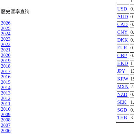
1
USD
0
歷史匯率查詢
AUD
0
2026
CAD
0
2025
CNY
0
2024
2023
DKK
0
2022
EUR
0
2021
2020
GBP
0
2019
HKD
1
2018
JPY
1
2017
2016
KRW
1
2015
MXN
2
2014
2013
NZD
0
2012
SEK
1
2011
2010
SGD
0
2009
THB
3
2008
2007
2006