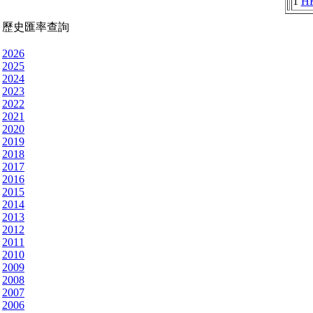
1
H
歷史匯率查詢
2026
2025
2024
2023
2022
2021
2020
2019
2018
2017
2016
2015
2014
2013
2012
2011
2010
2009
2008
2007
2006