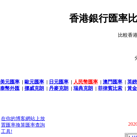
香港銀行匯率比
比較香
美元匯率
|
歐元匯率
|
日元匯率
|
人民幣匯率
|
澳門匯率
|
英鎊
泰幣外匯
|
挪威克朗
|
丹麥克朗
|
瑞典克朗
|
菲律賓比索
|
黃金
在你的博客網站上放
2020
置匯率換算匯率查詢
工具!