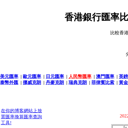
香港銀行匯率比
比較香
美元匯率
|
歐元匯率
|
日元匯率
|
人民幣匯率
|
澳門匯率
|
英鎊
泰幣外匯
|
挪威克朗
|
丹麥克朗
|
瑞典克朗
|
菲律賓比索
|
黃金
在你的博客網站上放
2022
置匯率換算匯率查詢
工具!