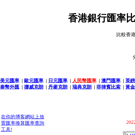
香港銀行匯率比
比較香
美元匯率
|
歐元匯率
|
日元匯率
|
人民幣匯率
|
澳門匯率
|
英鎊
泰幣外匯
|
挪威克朗
|
丹麥克朗
|
瑞典克朗
|
菲律賓比索
|
黃金
在你的博客網站上放
2022
置匯率換算匯率查詢
工具!