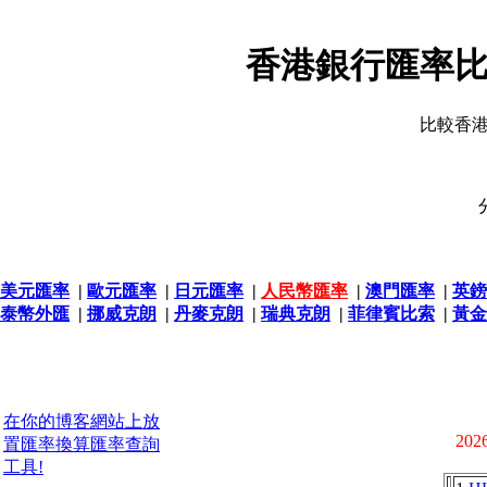
香港銀行匯率比
比較香
美元匯率
|
歐元匯率
|
日元匯率
|
人民幣匯率
|
澳門匯率
|
英鎊
泰幣外匯
|
挪威克朗
|
丹麥克朗
|
瑞典克朗
|
菲律賓比索
|
黃金
在你的博客網站上放
2026
置匯率換算匯率查詢
工具!