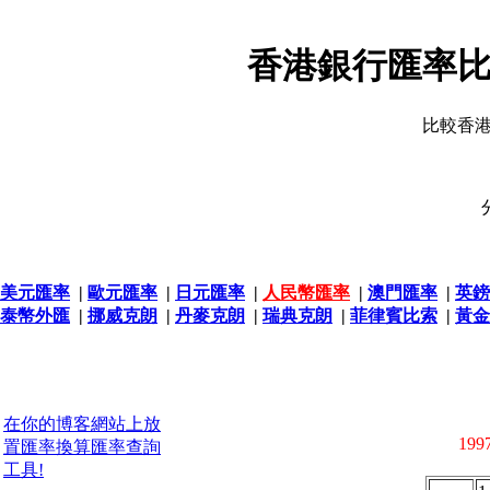
香港銀行匯率比
比較香
美元匯率
|
歐元匯率
|
日元匯率
|
人民幣匯率
|
澳門匯率
|
英鎊
泰幣外匯
|
挪威克朗
|
丹麥克朗
|
瑞典克朗
|
菲律賓比索
|
黃金
在你的博客網站上放
1997
置匯率換算匯率查詢
工具!