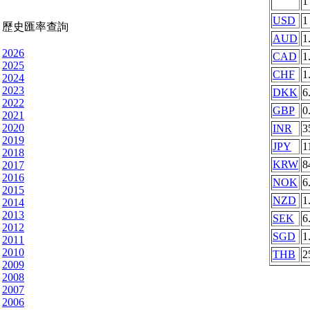
USD
1
歷史匯率查詢
AUD
1
2026
CAD
1
2025
CHF
1
2024
2023
DKK
6
2022
GBP
0
2021
2020
INR
3
2019
JPY
1
2018
KRW
8
2017
2016
NOK
6
2015
NZD
1
2014
2013
SEK
6
2012
SGD
1
2011
2010
THB
2
2009
2008
2007
2006