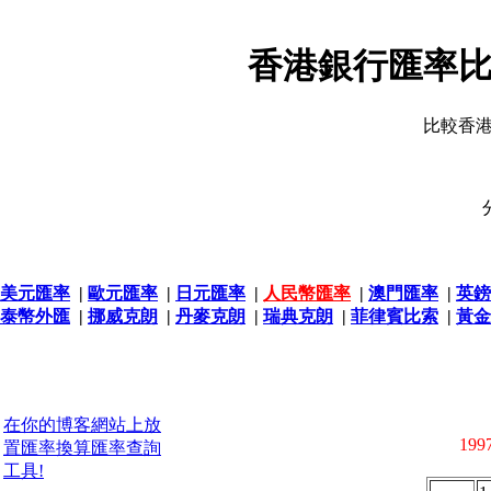
香港銀行匯率比
比較香
美元匯率
|
歐元匯率
|
日元匯率
|
人民幣匯率
|
澳門匯率
|
英鎊
泰幣外匯
|
挪威克朗
|
丹麥克朗
|
瑞典克朗
|
菲律賓比索
|
黃金
在你的博客網站上放
1997
置匯率換算匯率查詢
工具!