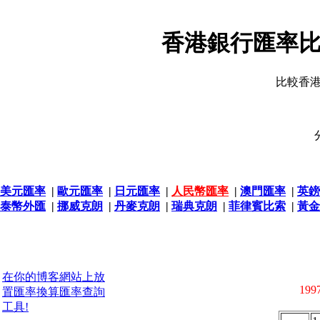
香港銀行匯率比
比較香
美元匯率
|
歐元匯率
|
日元匯率
|
人民幣匯率
|
澳門匯率
|
英鎊
泰幣外匯
|
挪威克朗
|
丹麥克朗
|
瑞典克朗
|
菲律賓比索
|
黃金
在你的博客網站上放
1997
置匯率換算匯率查詢
工具!