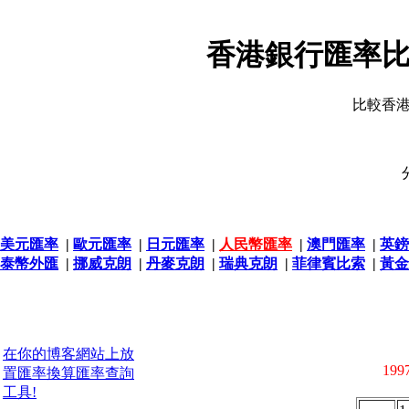
香港銀行匯率比
比較香
美元匯率
|
歐元匯率
|
日元匯率
|
人民幣匯率
|
澳門匯率
|
英鎊
泰幣外匯
|
挪威克朗
|
丹麥克朗
|
瑞典克朗
|
菲律賓比索
|
黃金
在你的博客網站上放
1997
置匯率換算匯率查詢
工具!