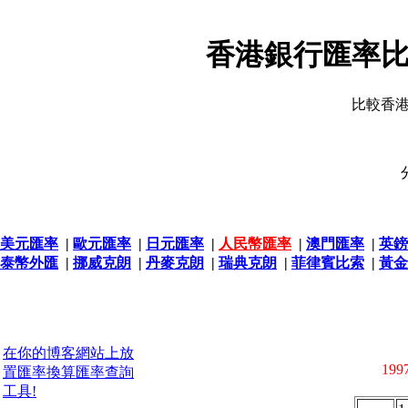
香港銀行匯率比
比較香
美元匯率
|
歐元匯率
|
日元匯率
|
人民幣匯率
|
澳門匯率
|
英鎊
泰幣外匯
|
挪威克朗
|
丹麥克朗
|
瑞典克朗
|
菲律賓比索
|
黃金
在你的博客網站上放
1997
置匯率換算匯率查詢
工具!