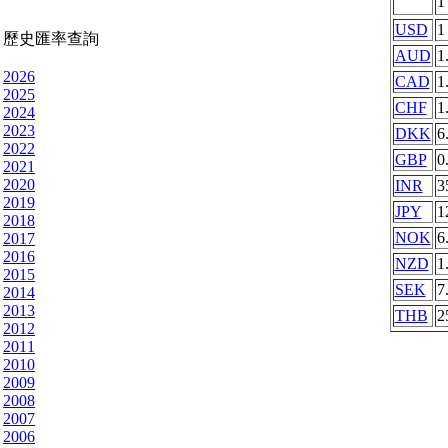
USD
1
歷史匯率查詢
AUD
1
2026
CAD
1
2025
CHF
1
2024
2023
DKK
6
2022
GBP
0
2021
2020
INR
3
2019
JPY
1
2018
NOK
6
2017
2016
NZD
1
2015
SEK
7
2014
2013
THB
2
2012
2011
2010
2009
2008
2007
2006