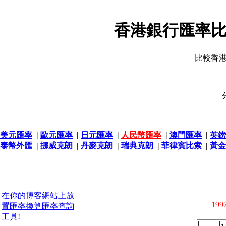
香港銀行匯率比
比較香
美元匯率
|
歐元匯率
|
日元匯率
|
人民幣匯率
|
澳門匯率
|
英鎊
泰幣外匯
|
挪威克朗
|
丹麥克朗
|
瑞典克朗
|
菲律賓比索
|
黃金
在你的博客網站上放
1997
置匯率換算匯率查詢
工具!