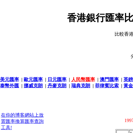
香港銀行匯率比
比較香
美元匯率
|
歐元匯率
|
日元匯率
|
人民幣匯率
|
澳門匯率
|
英鎊
泰幣外匯
|
挪威克朗
|
丹麥克朗
|
瑞典克朗
|
菲律賓比索
|
黃金
在你的博客網站上放
1997
置匯率換算匯率查詢
工具!