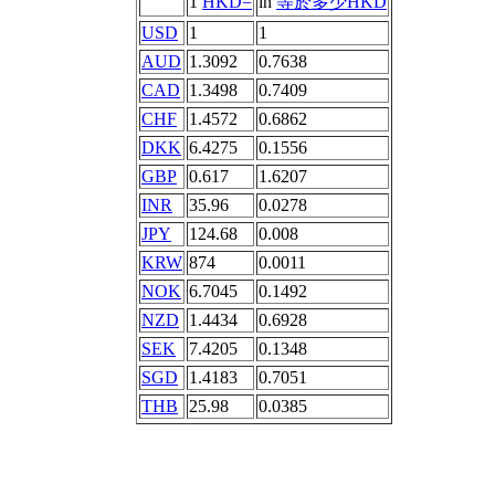
1
HKD=
in
等於多少HKD
USD
1
1
AUD
1.3092
0.7638
CAD
1.3498
0.7409
CHF
1.4572
0.6862
DKK
6.4275
0.1556
GBP
0.617
1.6207
INR
35.96
0.0278
JPY
124.68
0.008
KRW
874
0.0011
NOK
6.7045
0.1492
NZD
1.4434
0.6928
SEK
7.4205
0.1348
SGD
1.4183
0.7051
THB
25.98
0.0385