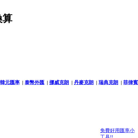
換算
韓元匯率
|
泰幣外匯
|
挪威克朗
|
丹麥克朗
|
瑞典克朗
|
菲律賓
免費好用匯率小
工具!!