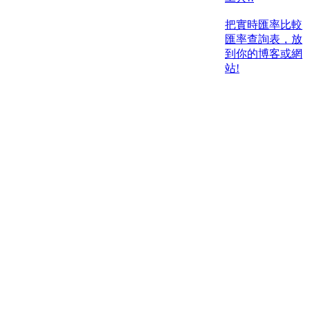
把實時匯率比較
匯率查詢表，放
到你的博客或網
站!