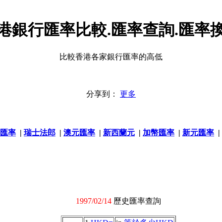
港銀行匯率比較.匯率查詢.匯率
比較香港各家銀行匯率的高低
分享到：
更多
匯率
|
瑞士法郎
|
澳元匯率
|
新西蘭元
|
加幣匯率
|
新元匯率
|
1997/02/14
歷史匯率查詢