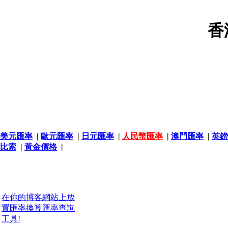
香
美元匯率
|
歐元匯率
|
日元匯率
|
人民幣匯率
|
澳門匯率
|
英鎊
比索
|
黃金價格
|
在你的博客網站上放
置匯率換算匯率查詢
工具!