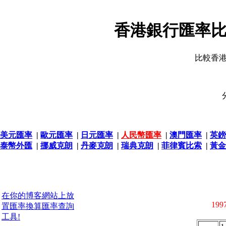
香港銀行匯率比
比較香
美元匯率
|
歐元匯率
|
日元匯率
|
人民幣匯率
|
澳門匯率
|
英鎊
泰幣外匯
|
挪威克朗
|
丹麥克朗
|
瑞典克朗
|
菲律賓比索
|
黃金
在你的博客網站上放
1997
置匯率換算匯率查詢
工具!