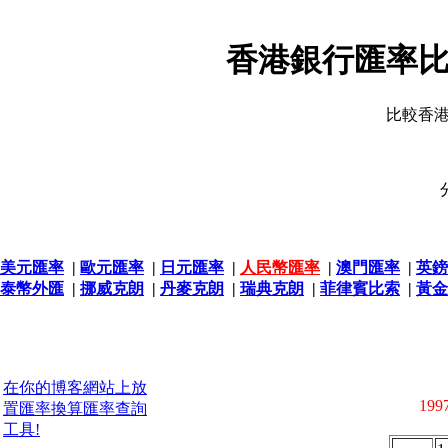
香港銀行匯率比
比較香
美元匯率
|
歐元匯率
|
日元匯率
|
人民幣匯率
|
澳門匯率
|
英鎊
泰幣外匯
|
挪威克朗
|
丹麥克朗
|
瑞典克朗
|
菲律賓比索
|
黃金
在你的博客網站上放
1997
置匯率換算匯率查詢
工具!