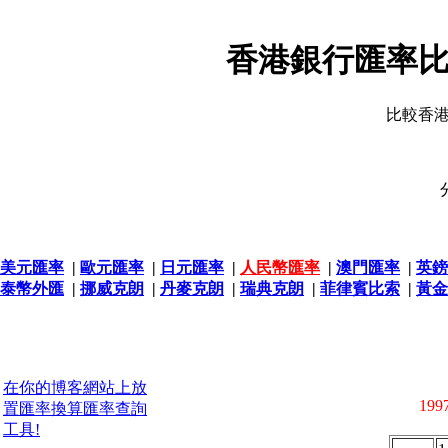
香港銀行匯率比
比較香
美元匯率
|
歐元匯率
|
日元匯率
|
人民幣匯率
|
澳門匯率
|
英鎊
泰幣外匯
|
挪威克朗
|
丹麥克朗
|
瑞典克朗
|
菲律賓比索
|
黃金
在你的博客網站上放
1997
置匯率換算匯率查詢
工具!