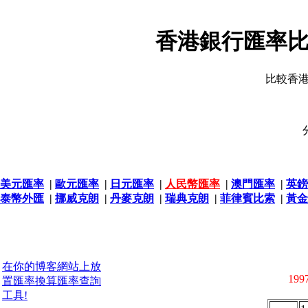
香港銀行匯率比
比較香
美元匯率
|
歐元匯率
|
日元匯率
|
人民幣匯率
|
澳門匯率
|
英鎊
泰幣外匯
|
挪威克朗
|
丹麥克朗
|
瑞典克朗
|
菲律賓比索
|
黃金
在你的博客網站上放
1997
置匯率換算匯率查詢
工具!