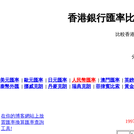
香港銀行匯率比
比較香
美元匯率
|
歐元匯率
|
日元匯率
|
人民幣匯率
|
澳門匯率
|
英鎊
泰幣外匯
|
挪威克朗
|
丹麥克朗
|
瑞典克朗
|
菲律賓比索
|
黃金
在你的博客網站上放
1997
置匯率換算匯率查詢
工具!