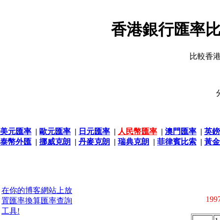
香港銀行匯率比
比較香
美元匯率
|
歐元匯率
|
日元匯率
|
人民幣匯率
|
澳門匯率
|
英鎊
泰幣外匯
|
挪威克朗
|
丹麥克朗
|
瑞典克朗
|
菲律賓比索
|
黃金
在你的博客網站上放
1997
置匯率換算匯率查詢
工具!