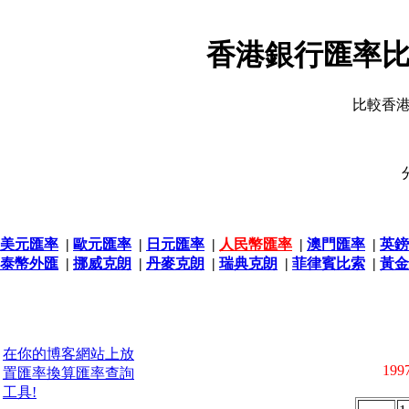
香港銀行匯率比
比較香
美元匯率
|
歐元匯率
|
日元匯率
|
人民幣匯率
|
澳門匯率
|
英鎊
泰幣外匯
|
挪威克朗
|
丹麥克朗
|
瑞典克朗
|
菲律賓比索
|
黃金
在你的博客網站上放
1997
置匯率換算匯率查詢
工具!