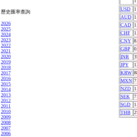
USD
1
歷史匯率查詢
AUD
1
2026
CAD
1
2025
CHF
1
2024
2023
CNY
8
2022
GBP
0
2021
2020
INR
3
2019
JPY
1
2018
KRW
8
2017
2016
MXN
7
2015
NZD
1
2014
2013
SEK
7
2012
SGD
1
2011
2010
THB
2
2009
2008
2007
2006