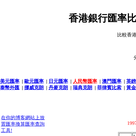
香港銀行匯率比
比較香
美元匯率
|
歐元匯率
|
日元匯率
|
人民幣匯率
|
澳門匯率
|
英鎊
泰幣外匯
|
挪威克朗
|
丹麥克朗
|
瑞典克朗
|
菲律賓比索
|
黃金
在你的博客網站上放
1997
置匯率換算匯率查詢
工具!