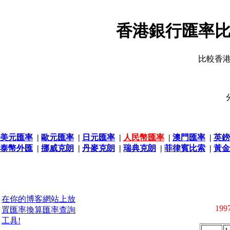
香港銀行匯率比
比較香
美元匯率
|
歐元匯率
|
日元匯率
|
人民幣匯率
|
澳門匯率
|
英鎊
泰幣外匯
|
挪威克朗
|
丹麥克朗
|
瑞典克朗
|
菲律賓比索
|
黃金
在你的博客網站上放
1997
置匯率換算匯率查詢
工具!