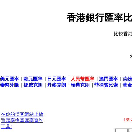
香港銀行匯率比
比較香
美元匯率
|
歐元匯率
|
日元匯率
|
人民幣匯率
|
澳門匯率
|
英鎊
泰幣外匯
|
挪威克朗
|
丹麥克朗
|
瑞典克朗
|
菲律賓比索
|
黃金
在你的博客網站上放
1997
置匯率換算匯率查詢
工具!