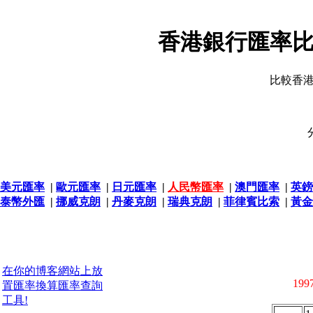
香港銀行匯率比
比較香
美元匯率
|
歐元匯率
|
日元匯率
|
人民幣匯率
|
澳門匯率
|
英鎊
泰幣外匯
|
挪威克朗
|
丹麥克朗
|
瑞典克朗
|
菲律賓比索
|
黃金
在你的博客網站上放
1997
置匯率換算匯率查詢
工具!