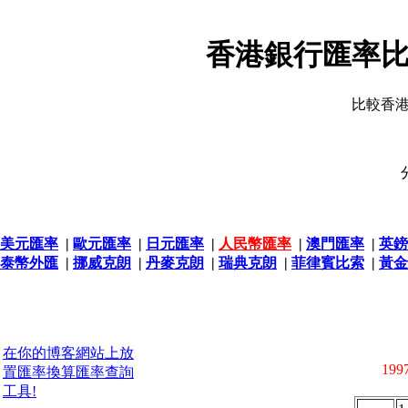
香港銀行匯率比
比較香
美元匯率
|
歐元匯率
|
日元匯率
|
人民幣匯率
|
澳門匯率
|
英鎊
泰幣外匯
|
挪威克朗
|
丹麥克朗
|
瑞典克朗
|
菲律賓比索
|
黃金
在你的博客網站上放
1997
置匯率換算匯率查詢
工具!